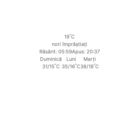
°
19
C
nori împrăștiați
Răsărit: 05:59
Apus: 20:37
Duminică
Luni
Marți
°
°
°
31/15
C
35/16
C
38/18
C