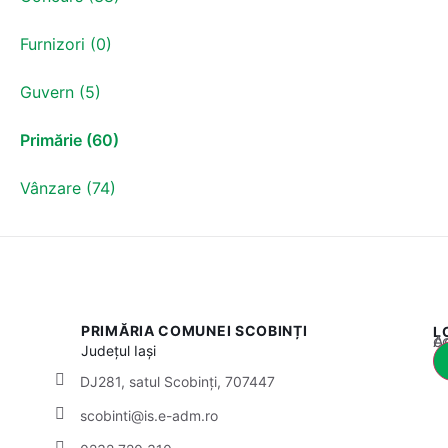
Furnizori (0)
Guvern (5)
Primărie (60)
Vânzare (74)
PRIMĂRIA COMUNEI SCOBINȚI
L
Acest
Județul
Iași
DJ281, satul Scobinți, 707447
scobinti@is.e-adm.ro