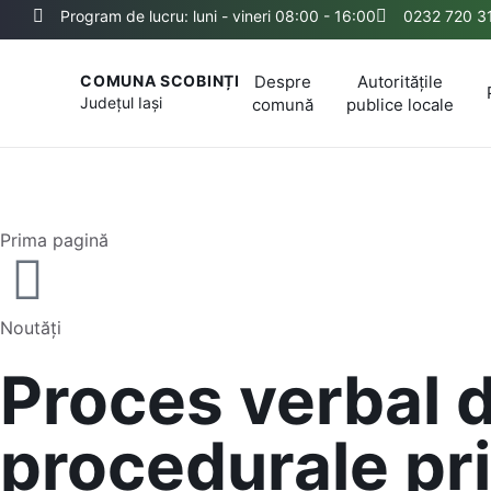
Program de lucru: luni - vineri 08:00 - 16:00
0232 720 3
Despre
Autoritățile
COMUNA SCOBINȚI
Județul
Iași
comună
publice locale
Prima pagină
Noutăți
Proces verbal d
procedurale pri