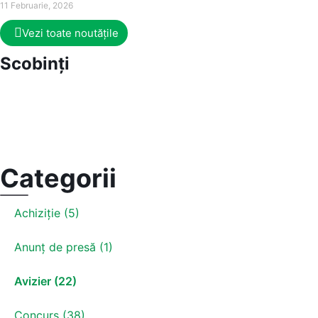
11 Februarie, 2026
Vezi toate noutățile
Scobinți
Categorii
Achiziție (5)
Anunț de presă (1)
Avizier (22)
Concurs (38)