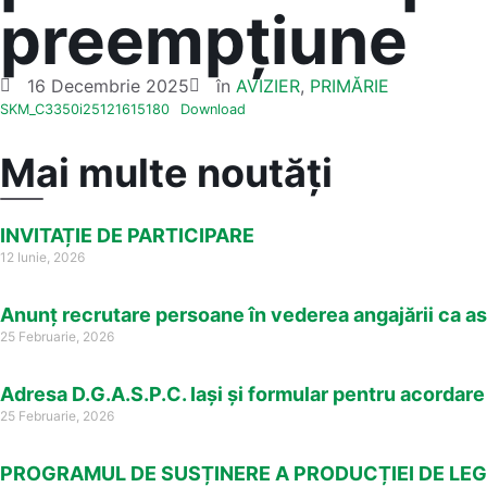
preempțiune
16 Decembrie 2025
în
AVIZIER
,
PRIMĂRIE
SKM_C3350i25121615180
Download
Mai multe noutăți
INVITAȚIE DE PARTICIPARE
12 Iunie, 2026
Anunț recrutare persoane în vederea angajării ca as
25 Februarie, 2026
Adresa D.G.A.S.P.C. Iași și formular pentru acordar
25 Februarie, 2026
PROGRAMUL DE SUSȚINERE A PRODUCȚIEI DE LEGU