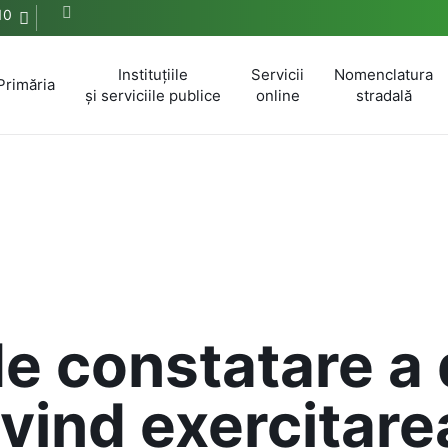
10
Instituțiile
Servicii
Nomenclatura
Primăria
și serviciile publice
online
stradală
e constatare a d
vind exercitare