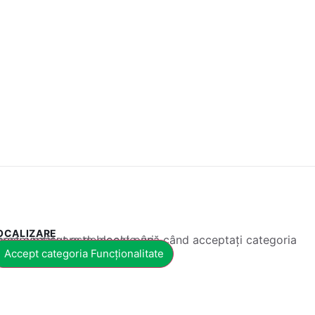
OCALIZARE
 conținut este blocat până când acceptați categoria corespunzătoare de cookie-uri.
Accept categoria Funcționalitate