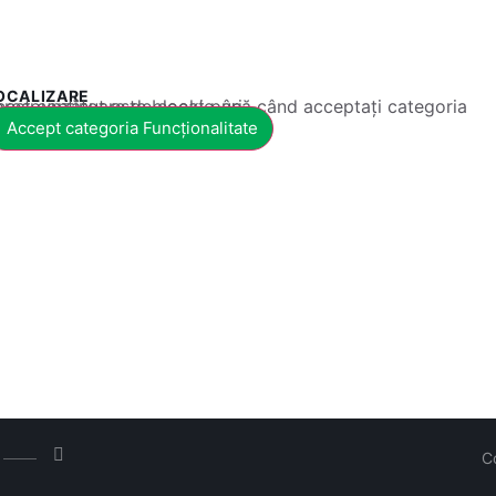
OCALIZARE
 conținut este blocat până când acceptați categoria corespunzătoare de cookie-uri.
Accept categoria Funcționalitate
C