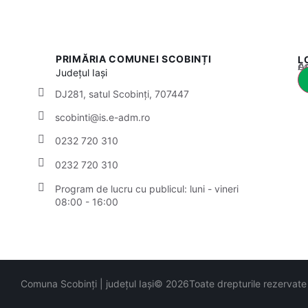
PRIMĂRIA COMUNEI SCOBINȚI
L
Acest
Județul
Iași
DJ281, satul Scobinți, 707447
scobinti@is.e-adm.ro
0232 720 310
0232 720 310
Program de lucru cu publicul:
luni - vineri
08:00 - 16:00
Comuna Scobinți | județul Iași
© 2026
Toate drepturile rezervate