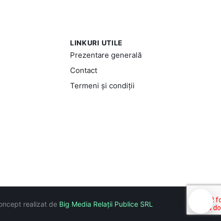
LINKURI UTILE
Prezentare generală
Contact
Termeni și condiții
🍪
oncept realizat de
Big Media Relații Publice SRL