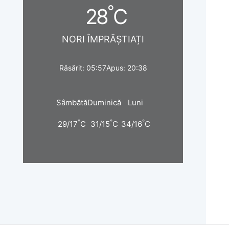
°
28
C
NORI ÎMPRĂȘTIAȚI
Răsărit: 05:57
Apus: 20:38
Sâmbătă
Duminică
Luni
°
°
°
29/17
C
31/15
C
34/16
C