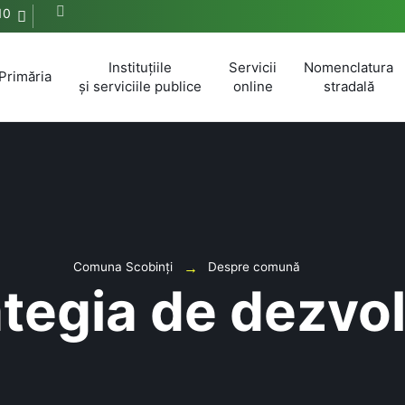
10
Instituțiile
Servicii
Nomenclatura
Primăria
și serviciile publice
online
stradală
Comuna Scobinți
Despre comună
ategia de dezvol