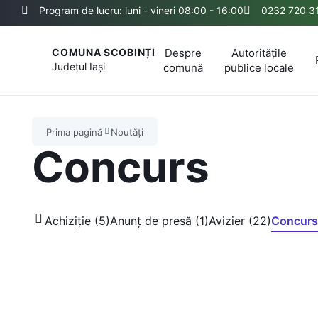
Program de lucru: luni - vineri 08:00 - 16:00
0232 720 3
Despre
Autoritățile
COMUNA SCOBINȚI
Județul
Iași
comună
publice locale
Prima pagină
Noutăți
Concurs
Achiziție (5)
Anunț de presă (1)
Avizier (22)
Concurs