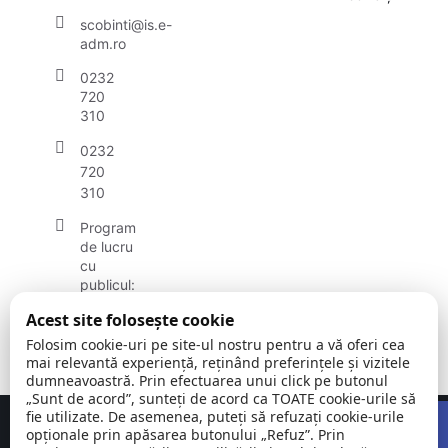
scobinti@is.e-
adm.ro
0232
720
310
0232
720
310
Program
de lucru
cu
publicul:
luni -
Acest site folosește cookie
vineri
08:00 -
Folosim cookie-uri pe site-ul nostru pentru a vă oferi cea
16:00
mai relevantă experiență, reținând preferințele și vizitele
dumneavoastră. Prin efectuarea unui click pe butonul
„Sunt de acord”, sunteți de acord ca TOATE cookie-urile să
Open
fie utilizate. De asemenea, puteți să refuzați cookie-urile
Concept realizat de
Big Media Relații Publice SRL
opționale prin apăsarea butonului „Refuz”. Prin