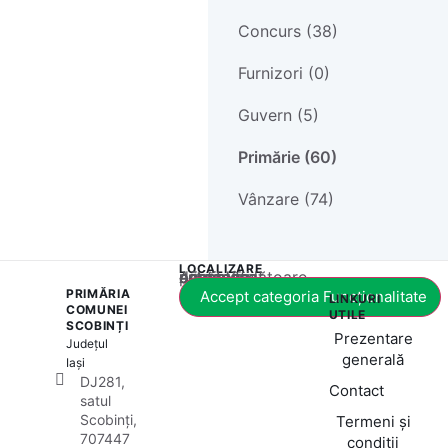
Concurs (38)
Furnizori (0)
Guvern (5)
Primărie (60)
Vânzare (74)
LOCALIZARE
Acest conținut este blocat până când acceptați categoria corespunzătoare de cookie-uri.
PRIMĂRIA
Accept categoria Funcționalitate
LINKURI
COMUNEI
UTILE
SCOBINȚI
Prezentare
Județul
generală
Iași
DJ281,
Contact
satul
Scobinți,
Termeni și
707447
condiții