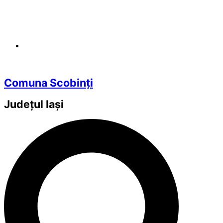
Comuna Scobinți
Județul
Iași