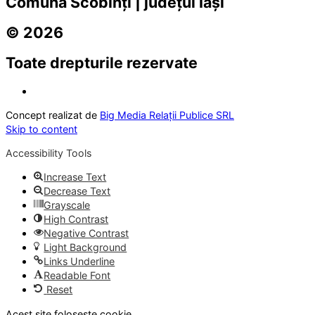
Comuna Scobinți | județul Iași
© 2026
Toate drepturile rezervate
Concept realizat de
Big Media Relații Publice SRL
Skip to content
Accessibility Tools
Increase Text
Decrease Text
Grayscale
High Contrast
Negative Contrast
Light Background
Links Underline
Readable Font
Reset
Acest site folosește cookie