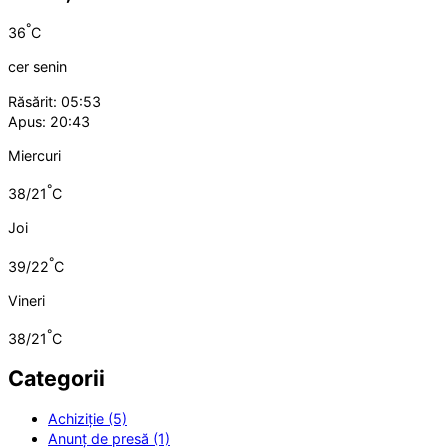
°
36
C
cer senin
Răsărit: 05:53
Apus: 20:43
Miercuri
°
38/21
C
Joi
°
39/22
C
Vineri
°
38/21
C
Categorii
Achiziție (5)
Anunț de presă (1)