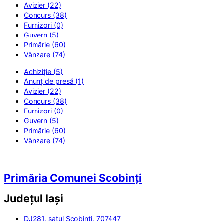
Avizier (22)
Concurs (38)
Furnizori (0)
Guvern (5)
Primărie (60)
Vânzare (74)
Achiziție (5)
Anunț de presă (1)
Avizier (22)
Concurs (38)
Furnizori (0)
Guvern (5)
Primărie (60)
Vânzare (74)
Primăria Comunei Scobinți
Județul
Iași
DJ281, satul Scobinți, 707447