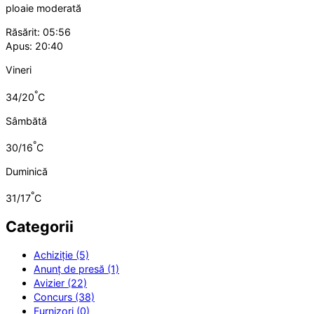
ploaie moderată
Răsărit: 05:56
Apus: 20:40
Vineri
°
34/20
C
Sâmbătă
°
30/16
C
Duminică
°
31/17
C
Categorii
Achiziție (5)
Anunț de presă (1)
Avizier (22)
Concurs (38)
Furnizori (0)