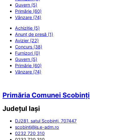
Guvern (5)
Primărie (60)
Vânzare (74)
Achiziție (5)
Anunț de presă (1)
Avizier (22)
Concurs (38)
Furnizori (0)
Guvern (5)
Primărie (60)
Vânzare (74)
Primăria Comunei Scobinți
Județul
Iași
DJ281, satul Scobinți, 707447
scobinti@is.e-adm.ro
0232 720 310
0232 720 310