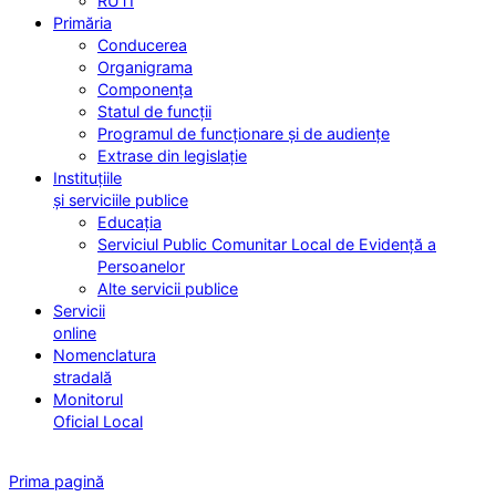
RUTI
Primăria
Conducerea
Organigrama
Componența
Statul de funcții
Programul de funcționare și de audiențe
Extrase din legislație
Instituțiile
și serviciile publice
Educația
Serviciul Public Comunitar Local de Evidență a
Persoanelor
Alte servicii publice
Servicii
online
Nomenclatura
stradală
Monitorul
Oficial Local
Prima pagină