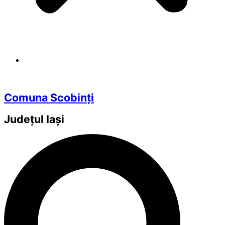
Comuna Scobinți
Județul
Iași