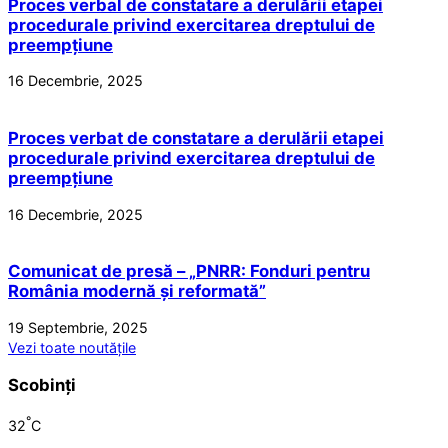
Proces verbal de constatare a derulării etapei
procedurale privind exercitarea dreptului de
preempțiune
16 Decembrie, 2025
Proces verbat de constatare a derulării etapei
procedurale privind exercitarea dreptului de
preempțiune
16 Decembrie, 2025
Comunicat de presă – „PNRR: Fonduri pentru
România modernă și reformată”
19 Septembrie, 2025
Vezi toate noutățile
Scobinți
°
32
C