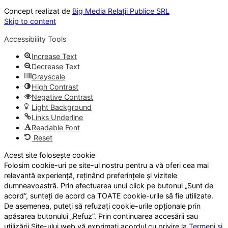
Concept realizat de
Big Media Relații Publice SRL
Skip to content
Accessibility Tools
Increase Text
Decrease Text
Grayscale
High Contrast
Negative Contrast
Light Background
Links Underline
Readable Font
Reset
Acest site folosește cookie
Folosim cookie-uri pe site-ul nostru pentru a vă oferi cea mai
relevantă experiență, reținând preferințele și vizitele
dumneavoastră. Prin efectuarea unui click pe butonul „Sunt de
acord”, sunteți de acord ca TOATE cookie-urile să fie utilizate.
De asemenea, puteți să refuzați cookie-urile opționale prin
apăsarea butonului „Refuz”. Prin continuarea accesării sau
utilizării Site-ului web vă exprimați acordul cu privire la
Termeni și