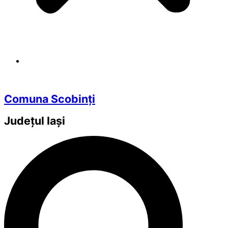
Comuna Scobinți
Județul
Iași