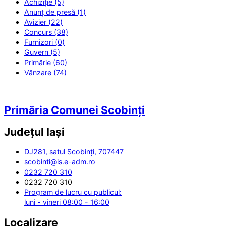
Achiziție (5)
Anunț de presă (1)
Avizier (22)
Concurs (38)
Furnizori (0)
Guvern (5)
Primărie (60)
Vânzare (74)
Primăria Comunei Scobinți
Județul
Iași
DJ281, satul Scobinți, 707447
scobinti@is.e-adm.ro
0232 720 310
0232 720 310
Program de lucru cu publicul:
luni - vineri 08:00 - 16:00
Localizare