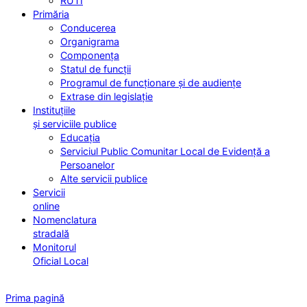
RUTI
Primăria
Conducerea
Organigrama
Componența
Statul de funcții
Programul de funcționare și de audiențe
Extrase din legislație
Instituțiile
și serviciile publice
Educația
Serviciul Public Comunitar Local de Evidență a
Persoanelor
Alte servicii publice
Servicii
online
Nomenclatura
stradală
Monitorul
Oficial Local
Prima pagină