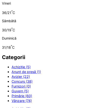
Vineri
°
36/21
C
Sâmbătă
°
30/19
C
Duminică
°
31/18
C
Categorii
Achiziție (5)
Anunț de presă (1)
Avizier (22)
Concurs (38)
Furnizori (0)
Guvern (5)
Primărie (60)
Vânzare (74)