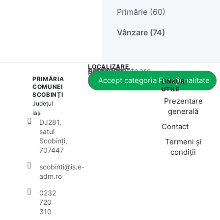
Primărie (60)
Vânzare (74)
LOCALIZARE
Acest conținut este blocat până când acceptați categoria corespunzătoare de cookie-uri.
PRIMĂRIA
Accept categoria Funcționalitate
LINKURI
COMUNEI
UTILE
SCOBINȚI
Prezentare
Județul
generală
Iași
DJ281,
Contact
satul
Scobinți,
Termeni și
707447
condiții
scobinti@is.e-
adm.ro
0232
720
310