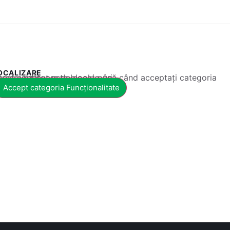
OCALIZARE
 conținut este blocat până când acceptați categoria corespunzătoare de cookie-uri.
Accept categoria Funcționalitate