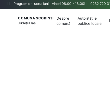
Program de lucru: luni - vineri 08:00 - 16:00
0232 720 3
Despre
Autoritățile
COMUNA SCOBINȚI
Județul
Iași
comună
publice locale