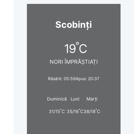
Scobinți
°
19
C
NORI ÎMPRĂȘTIAȚI
Răsărit: 05:59
Apus: 20:37
Duminică
Luni
Marți
°
°
°
31/15
C
35/16
C
38/18
C