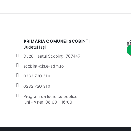
PRIMĂRIA COMUNEI SCOBINȚI
L
Acest
Județul
Iași
DJ281, satul Scobinți, 707447
scobinti@is.e-adm.ro
0232 720 310
0232 720 310
Program de lucru cu publicul:
luni - vineri 08:00 - 16:00