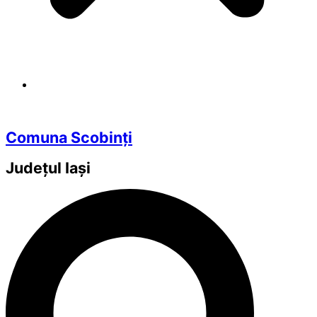
Comuna Scobinți
Județul
Iași