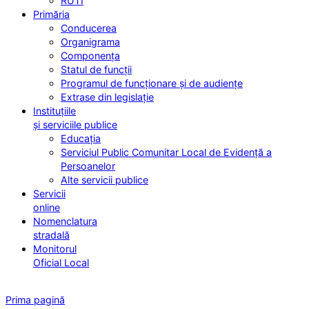
RUTI
Primăria
Conducerea
Organigrama
Componența
Statul de funcții
Programul de funcționare și de audiențe
Extrase din legislație
Instituțiile
și serviciile publice
Educația
Serviciul Public Comunitar Local de Evidență a
Persoanelor
Alte servicii publice
Servicii
online
Nomenclatura
stradală
Monitorul
Oficial Local
Prima pagină