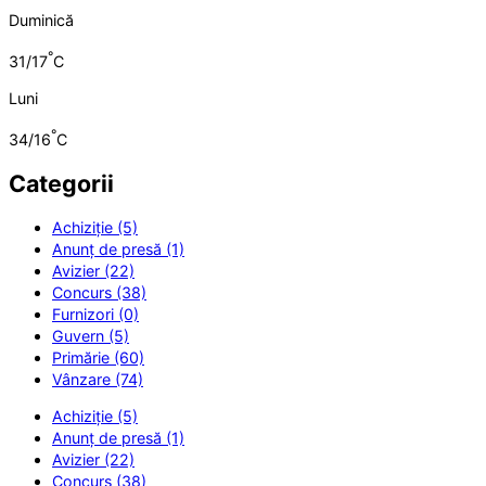
Duminică
°
31/17
C
Luni
°
34/16
C
Categorii
Achiziție (5)
Anunț de presă (1)
Avizier (22)
Concurs (38)
Furnizori (0)
Guvern (5)
Primărie (60)
Vânzare (74)
Achiziție (5)
Anunț de presă (1)
Avizier (22)
Concurs (38)