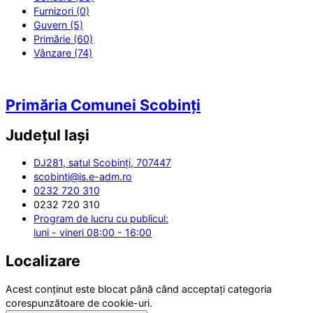
Furnizori (0)
Guvern (5)
Primărie (60)
Vânzare (74)
Primăria Comunei Scobinți
Județul
Iași
DJ281, satul Scobinți, 707447
scobinti@is.e-adm.ro
0232 720 310
0232 720 310
Program de lucru cu publicul:
luni - vineri 08:00 - 16:00
Localizare
Acest conținut este blocat până când acceptați categoria
corespunzătoare de cookie-uri.