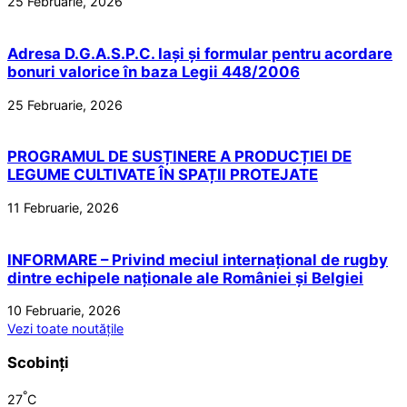
25 Februarie, 2026
Adresa D.G.A.S.P.C. Iași și formular pentru acordare
bonuri valorice în baza Legii 448/2006
25 Februarie, 2026
PROGRAMUL DE SUSȚINERE A PRODUCȚIEI DE
LEGUME CULTIVATE ÎN SPAȚII PROTEJATE
11 Februarie, 2026
INFORMARE – Privind meciul internațional de rugby
dintre echipele naționale ale României și Belgiei
10 Februarie, 2026
Vezi toate noutățile
Scobinți
°
27
C