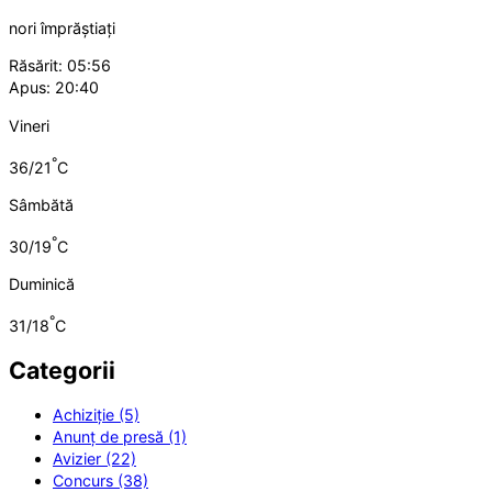
nori împrăștiați
Răsărit: 05:56
Apus: 20:40
Vineri
°
36/21
C
Sâmbătă
°
30/19
C
Duminică
°
31/18
C
Categorii
Achiziție (5)
Anunț de presă (1)
Avizier (22)
Concurs (38)