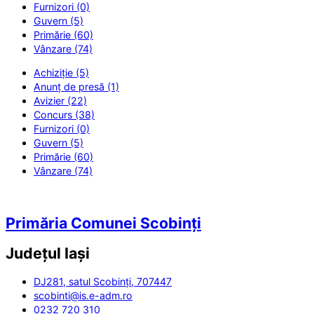
Furnizori (0)
Guvern (5)
Primărie (60)
Vânzare (74)
Achiziție (5)
Anunț de presă (1)
Avizier (22)
Concurs (38)
Furnizori (0)
Guvern (5)
Primărie (60)
Vânzare (74)
Primăria Comunei Scobinți
Județul
Iași
DJ281, satul Scobinți, 707447
scobinti@is.e-adm.ro
0232 720 310