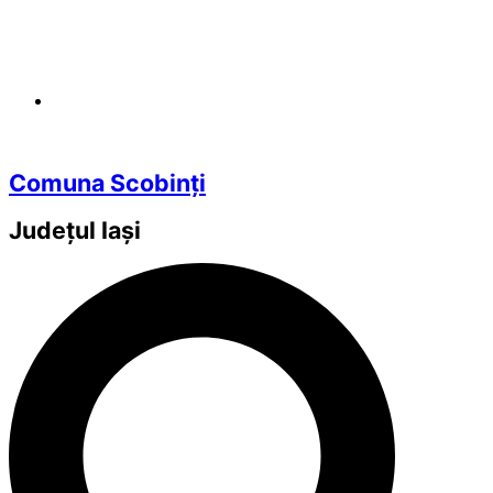
Comuna Scobinți
Județul
Iași