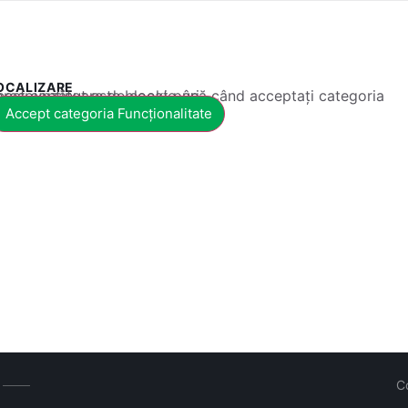
OCALIZARE
 conținut este blocat până când acceptați categoria corespunzătoare de cookie-uri.
Accept categoria Funcționalitate
C