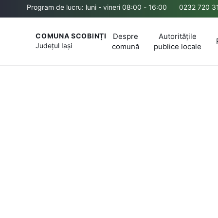
Program de lucru: luni - vineri 08:00 - 16:00
0232 720 3
Despre
Autoritățile
COMUNA SCOBINȚI
Județul
Iași
comună
publice locale