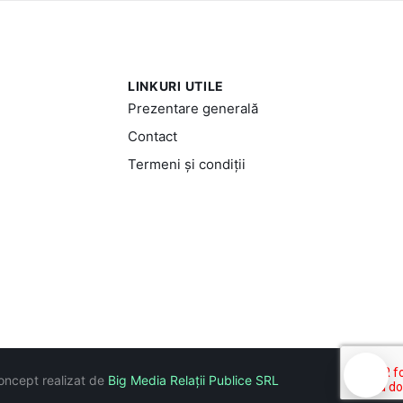
LINKURI UTILE
Prezentare generală
Contact
Termeni și condiții
🍪
oncept realizat de
Big Media Relații Publice SRL