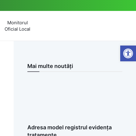
Monitorul
Oficial Local
Open
Mai multe noutăți
Adresa model registrul evidența
tratamente