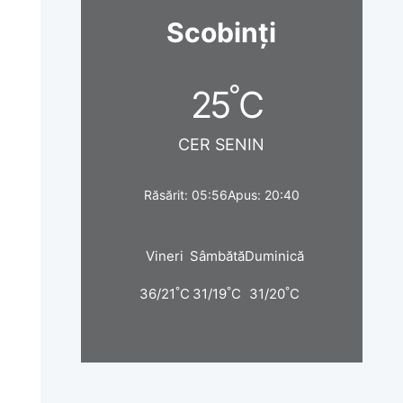
Scobinți
°
25
C
CER SENIN
Răsărit: 05:56
Apus: 20:40
Vineri
Sâmbătă
Duminică
°
°
°
36/21
C
31/19
C
31/20
C