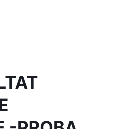
LTAT
E
E -PROBA