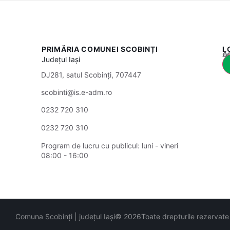
PRIMĂRIA COMUNEI SCOBINȚI
L
Acest
Județul
Iași
DJ281, satul Scobinți, 707447
scobinti@is.e-adm.ro
0232 720 310
0232 720 310
Program de lucru cu publicul:
luni - vineri
08:00 - 16:00
Comuna Scobinți | județul Iași
© 2026
Toate drepturile rezervate