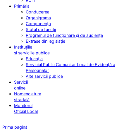
RUTI
Primăria
Conducerea
Organigrama
Componența
Statul de funcții
Programul de funcționare și de audiențe
Extrase din legislație
Instituțiile
și serviciile publice
Educația
Serviciul Public Comunitar Local de Evidență a
Persoanelor
Alte servicii publice
Servicii
online
Nomenclatura
stradală
Monitorul
Oficial Local
Prima pagină