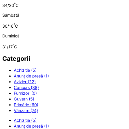
°
34/20
C
Sâmbătă
°
30/16
C
Duminică
°
31/17
C
Categorii
Achiziție (5)
Anunț de presă (1)
Avizier (22)
Concurs (38)
Furnizori (0)
Guvern (5)
Primărie (60)
Vânzare (74)
Achiziție (5)
Anunț de presă (1)