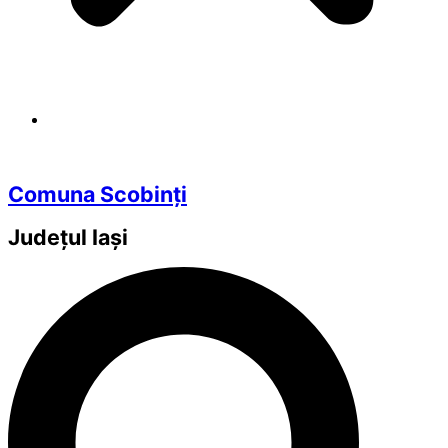
Comuna Scobinți
Județul
Iași