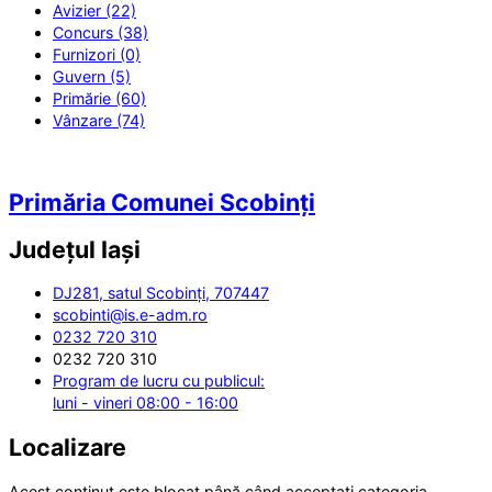
Avizier (22)
Concurs (38)
Furnizori (0)
Guvern (5)
Primărie (60)
Vânzare (74)
Primăria Comunei Scobinți
Județul
Iași
DJ281, satul Scobinți, 707447
scobinti@is.e-adm.ro
0232 720 310
0232 720 310
Program de lucru cu publicul:
luni - vineri 08:00 - 16:00
Localizare
Acest conținut este blocat până când acceptați categoria