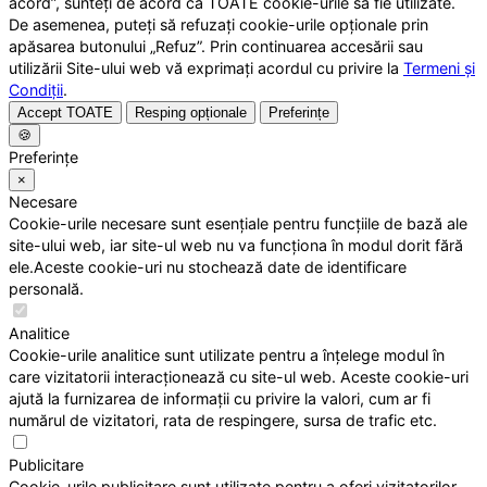
acord”, sunteți de acord ca TOATE cookie-urile să fie utilizate.
De asemenea, puteți să refuzați cookie-urile opționale prin
apăsarea butonului „Refuz”. Prin continuarea accesării sau
utilizării Site-ului web vă exprimați acordul cu privire la
Termeni și
Condiții
.
Accept TOATE
Resping opționale
Preferințe
🍪
Preferințe
×
Necesare
Cookie-urile necesare sunt esențiale pentru funcțiile de bază ale
site-ului web, iar site-ul web nu va funcționa în modul dorit fără
ele.Aceste cookie-uri nu stochează date de identificare
personală.
Analitice
Cookie-urile analitice sunt utilizate pentru a înțelege modul în
care vizitatorii interacționează cu site-ul web. Aceste cookie-uri
ajută la furnizarea de informații cu privire la valori, cum ar fi
numărul de vizitatori, rata de respingere, sursa de trafic etc.
Publicitare
Cookie-urile publicitare sunt utilizate pentru a oferi vizitatorilor