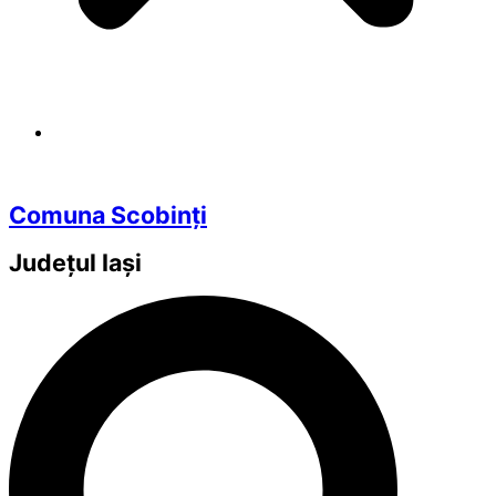
Comuna Scobinți
Județul
Iași