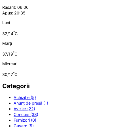
Răsărit: 06:00
Apus: 20:35
Luni
°
32/14
C
Marți
°
37/19
C
Miercuri
°
30/17
C
Categorii
Achiziție (5)
Anunț de presă (1)
Avizier (22)
Concurs (38)
Furnizori (0)
Guvern (5)