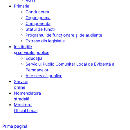
RUTI
Primăria
Conducerea
Organigrama
Componența
Statul de funcții
Programul de funcționare și de audiențe
Extrase din legislație
Instituțiile
și serviciile publice
Educația
Serviciul Public Comunitar Local de Evidență a
Persoanelor
Alte servicii publice
Servicii
online
Nomenclatura
stradală
Monitorul
Oficial Local
Prima pagină