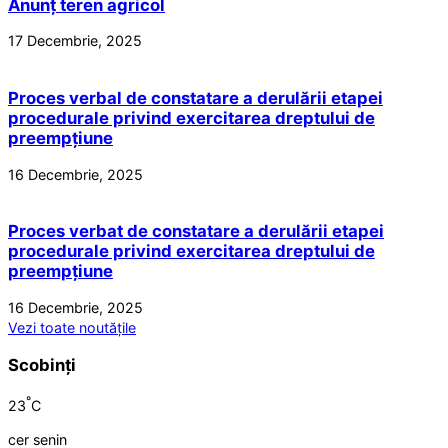
Anunț teren agricol
17 Decembrie, 2025
Proces verbal de constatare a derulării etapei
procedurale privind exercitarea dreptului de
preempțiune
16 Decembrie, 2025
Proces verbat de constatare a derulării etapei
procedurale privind exercitarea dreptului de
preempțiune
16 Decembrie, 2025
Vezi toate noutățile
Scobinți
°
23
C
cer senin