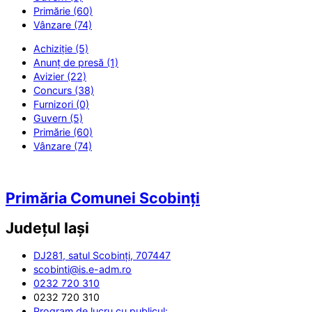
Primărie (60)
Vânzare (74)
Achiziție (5)
Anunț de presă (1)
Avizier (22)
Concurs (38)
Furnizori (0)
Guvern (5)
Primărie (60)
Vânzare (74)
Primăria Comunei Scobinți
Județul
Iași
DJ281, satul Scobinți, 707447
scobinti@is.e-adm.ro
0232 720 310
0232 720 310
Program de lucru cu publicul: