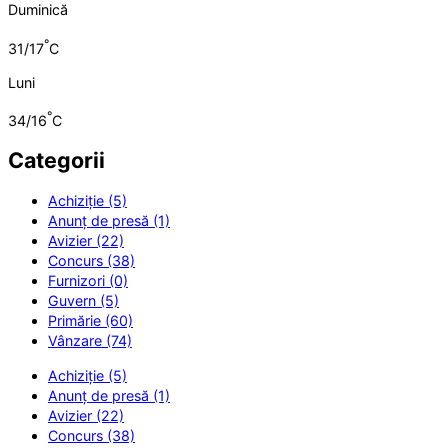
Duminică
°
31/17
C
Luni
°
34/16
C
Categorii
Achiziție (5)
Anunț de presă (1)
Avizier (22)
Concurs (38)
Furnizori (0)
Guvern (5)
Primărie (60)
Vânzare (74)
Achiziție (5)
Anunț de presă (1)
Avizier (22)
Concurs (38)