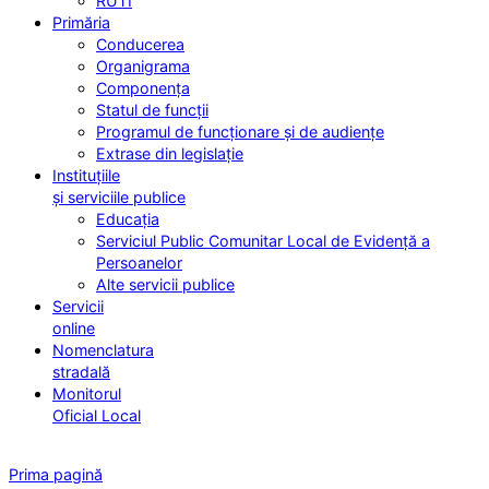
RUTI
Primăria
Conducerea
Organigrama
Componența
Statul de funcții
Programul de funcționare și de audiențe
Extrase din legislație
Instituțiile
și serviciile publice
Educația
Serviciul Public Comunitar Local de Evidență a
Persoanelor
Alte servicii publice
Servicii
online
Nomenclatura
stradală
Monitorul
Oficial Local
Prima pagină