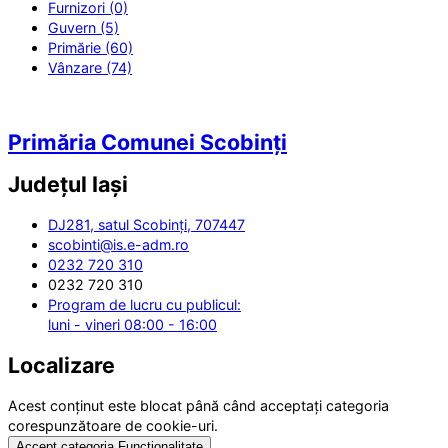
Furnizori (0)
Guvern (5)
Primărie (60)
Vânzare (74)
Primăria Comunei Scobinți
Județul
Iași
DJ281, satul Scobinți, 707447
scobinti@is.e-adm.ro
0232 720 310
0232 720 310
Program de lucru cu publicul:
luni - vineri 08:00 - 16:00
Localizare
Acest conținut este blocat până când acceptați categoria
corespunzătoare de cookie-uri.
Accept categoria Funcționalitate