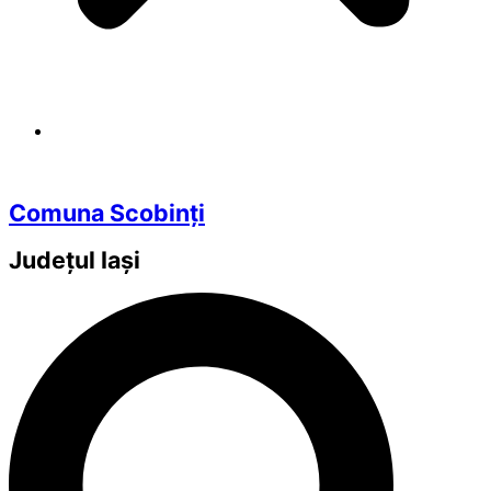
Comuna Scobinți
Județul
Iași