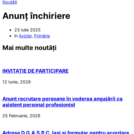
Noutăți
Anunț închiriere
23 Iulie 2025
în
Avizier
,
Primărie
Mai multe noutăți
INVITAȚIE DE PARTICIPARE
12 Iunie, 2026
Anunț recrutare persoane în vederea angajării ca
asistent personal profesionist
25 Februarie, 2026
Adresa D.G.A.S.P.C. Iași și formular pentru acordare