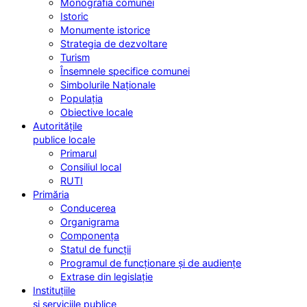
Monografia comunei
Istoric
Monumente istorice
Strategia de dezvoltare
Turism
Însemnele specifice comunei
Simbolurile Naționale
Populația
Obiective locale
Autoritățile
publice locale
Primarul
Consiliul local
RUTI
Primăria
Conducerea
Organigrama
Componența
Statul de funcții
Programul de funcționare și de audiențe
Extrase din legislație
Instituțiile
și serviciile publice