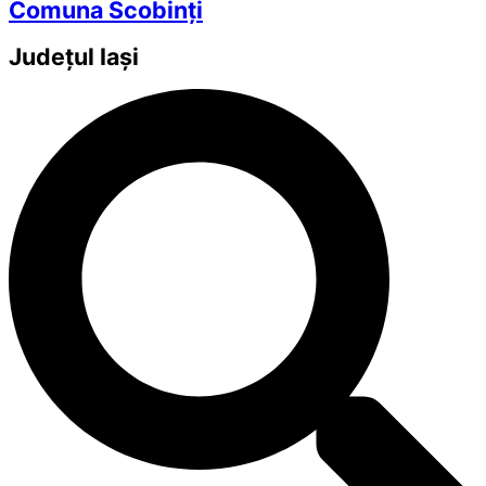
Comuna Scobinți
Județul
Iași