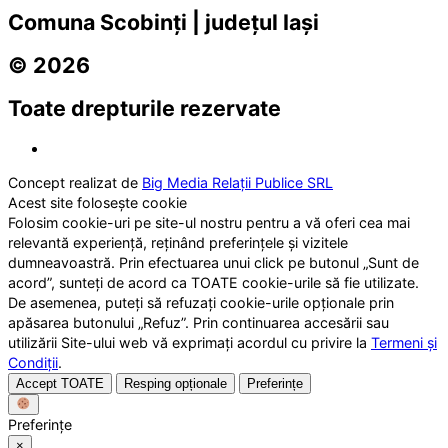
Comuna Scobinți | județul Iași
© 2026
Toate drepturile rezervate
Concept realizat de
Big Media Relații Publice SRL
Acest site folosește cookie
Folosim cookie-uri pe site-ul nostru pentru a vă oferi cea mai
relevantă experiență, reținând preferințele și vizitele
dumneavoastră. Prin efectuarea unui click pe butonul „Sunt de
acord”, sunteți de acord ca TOATE cookie-urile să fie utilizate.
De asemenea, puteți să refuzați cookie-urile opționale prin
apăsarea butonului „Refuz”. Prin continuarea accesării sau
utilizării Site-ului web vă exprimați acordul cu privire la
Termeni și
Condiții
.
Accept TOATE
Resping opționale
Preferințe
Preferințe
×