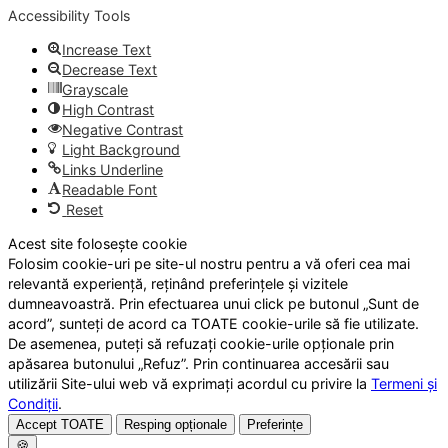
Accessibility Tools
Increase Text
Decrease Text
Grayscale
High Contrast
Negative Contrast
Light Background
Links Underline
Readable Font
Reset
Acest site folosește cookie
Folosim cookie-uri pe site-ul nostru pentru a vă oferi cea mai
relevantă experiență, reținând preferințele și vizitele
dumneavoastră. Prin efectuarea unui click pe butonul „Sunt de
acord”, sunteți de acord ca TOATE cookie-urile să fie utilizate.
De asemenea, puteți să refuzați cookie-urile opționale prin
apăsarea butonului „Refuz”. Prin continuarea accesării sau
utilizării Site-ului web vă exprimați acordul cu privire la
Termeni și
Condiții
.
Accept TOATE
Resping opționale
Preferințe
🍪