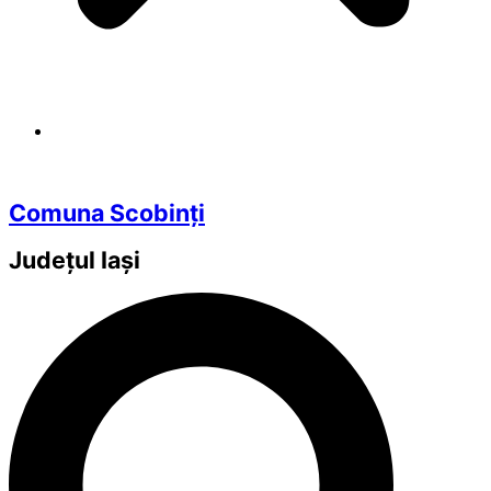
Comuna Scobinți
Județul
Iași