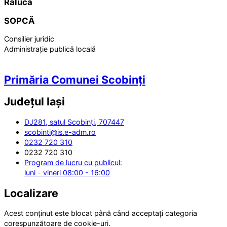
Raluca
SOPCĂ
Consilier juridic
Administrație publică locală
Primăria Comunei Scobinți
Județul
Iași
DJ281, satul Scobinți, 707447
scobinti@is.e-adm.ro
0232 720 310
0232 720 310
Program de lucru cu publicul:
luni - vineri 08:00 - 16:00
Localizare
Acest conținut este blocat până când acceptați categoria
corespunzătoare de cookie-uri.