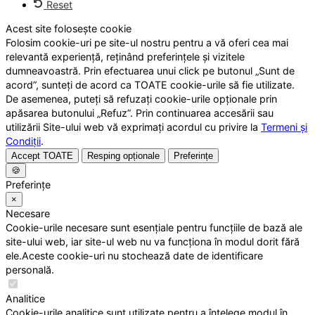
Reset
Acest site folosește cookie
Folosim cookie-uri pe site-ul nostru pentru a vă oferi cea mai
relevantă experiență, reținând preferințele și vizitele
dumneavoastră. Prin efectuarea unui click pe butonul „Sunt de
acord”, sunteți de acord ca TOATE cookie-urile să fie utilizate.
De asemenea, puteți să refuzați cookie-urile opționale prin
apăsarea butonului „Refuz”. Prin continuarea accesării sau
utilizării Site-ului web vă exprimați acordul cu privire la
Termeni și
Condiții
.
Accept TOATE
Resping opționale
Preferințe
🍪
Preferințe
×
Necesare
Cookie-urile necesare sunt esențiale pentru funcțiile de bază ale
site-ului web, iar site-ul web nu va funcționa în modul dorit fără
ele.Aceste cookie-uri nu stochează date de identificare
personală.
Analitice
Cookie-urile analitice sunt utilizate pentru a înțelege modul în