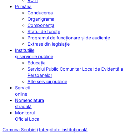
RUTI
Primăria
Conducerea
Organigrama
Componența
Statul de funcții
Programul de funcționare și de audiențe
Extrase din legislație
Instituțiile
și serviciile publice
Educația
Serviciul Public Comunitar Local de Evidență a
Persoanelor
Alte servicii publice
Servicii
online
Nomenclatura
stradală
Monitorul
Oficial Local
Comuna Scobinți
Integritate instituțională