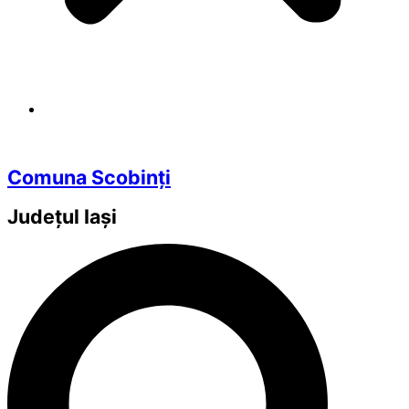
Comuna Scobinți
Județul
Iași