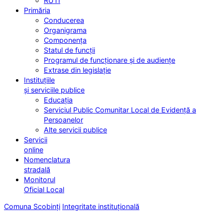
RUTI
Primăria
Conducerea
Organigrama
Componența
Statul de funcții
Programul de funcționare și de audiențe
Extrase din legislație
Instituțiile
și serviciile publice
Educația
Serviciul Public Comunitar Local de Evidență a
Persoanelor
Alte servicii publice
Servicii
online
Nomenclatura
stradală
Monitorul
Oficial Local
Comuna Scobinți
Integritate instituțională