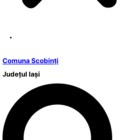
Comuna Scobinți
Județul
Iași