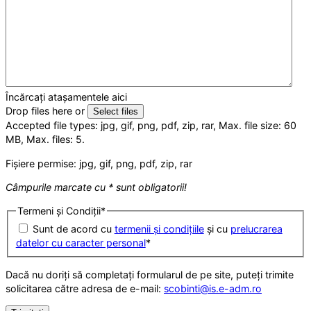
Încărcați atașamentele aici
Drop files here or
Select files
Accepted file types: jpg, gif, png, pdf, zip, rar, Max. file size: 60
MB, Max. files: 5.
Fișiere permise: jpg, gif, png, pdf, zip, rar
Câmpurile marcate cu * sunt obligatorii!
Termeni și Condiții
*
Sunt de acord cu
termenii și condițiile
și cu
prelucrarea
datelor cu caracter personal
*
Dacă nu doriți să completați formularul de pe site, puteți trimite
solicitarea către adresa de e-mail:
scobinti@is.e-adm.ro