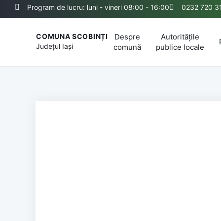
Program de lucru: luni - vineri 08:00 - 16:00
0232 720 3
Despre
Autoritățile
COMUNA SCOBINȚI
Județul
Iași
comună
publice locale