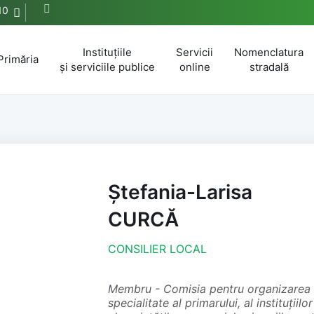
10
Instituțiile
Servicii
Nomenclatura
Primăria
și serviciile publice
online
stradală
Ștefania-Larisa
CURCĂ
CONSILIER LOCAL
membru - Comisia pentru organizarea și funcționarea aparatului de
specialitate al primarului, al instituțiilo