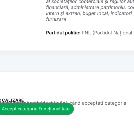
al societăților comerciale și regiilor 
financiară, administrare patrimoniu, co
intern și extren, buget local, indicatori
furnizare
Partidul politic:
PNL (Partidul Național 
OCALIZARE
 conținut este blocat până când acceptați categoria corespunzătoare de cookie-uri.
Accept categoria Funcționalitate