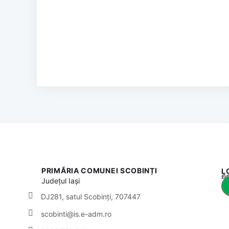
PRIMĂRIA COMUNEI SCOBINȚI
L
Acest
Județul
Iași
DJ281, satul Scobinți, 707447
scobinti@is.e-adm.ro