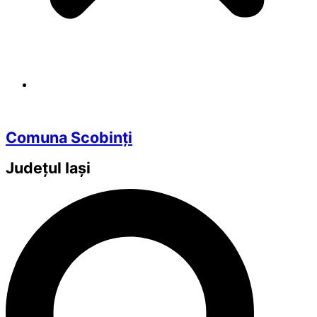
Comuna Scobinți
Județul
Iași