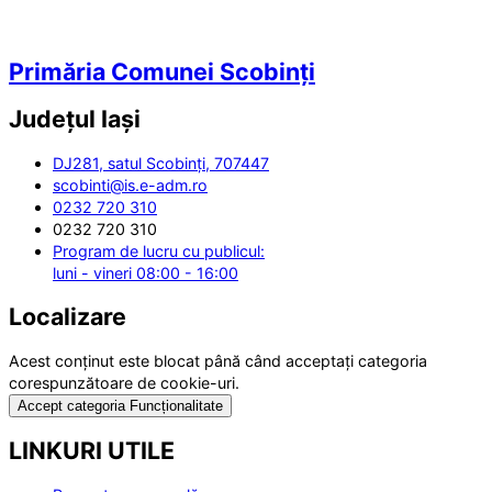
Primăria Comunei Scobinți
Județul
Iași
DJ281, satul Scobinți, 707447
scobinti@is.e-adm.ro
0232 720 310
0232 720 310
Program de lucru cu publicul:
luni - vineri 08:00 - 16:00
Localizare
Acest conținut este blocat până când acceptați categoria
corespunzătoare de cookie-uri.
Accept categoria Funcționalitate
LINKURI UTILE